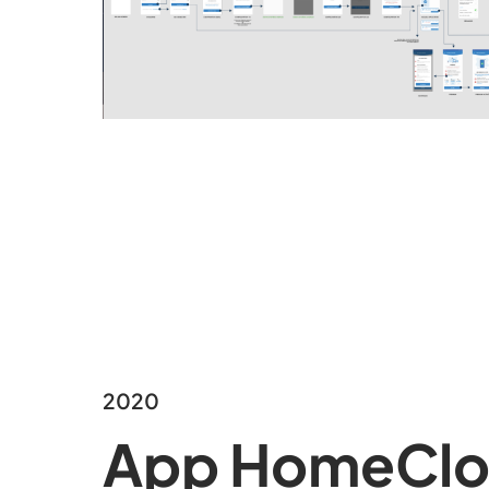
2020
App HomeClo