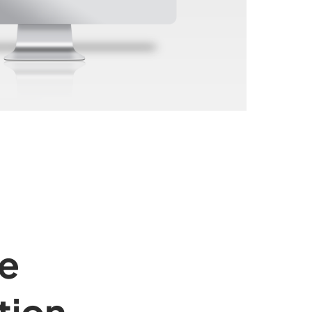
e
tion